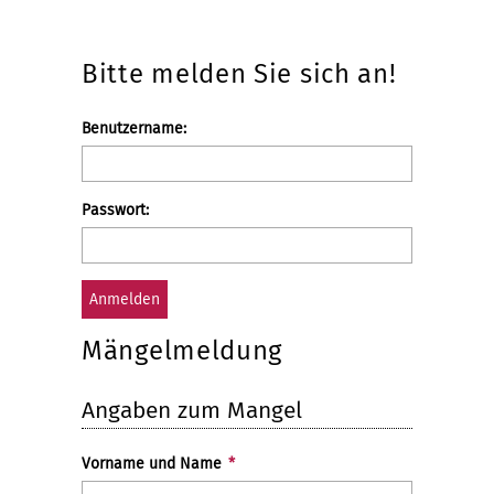
Bitte melden Sie sich an!
Benutzeranmeldung
Bitte
Anmelden
Benutzername:
geben
Sie
Ihren
Passwort:
Benutzernamen
und
Ihr
Passwort
ein,
um
Mängelmeldung
sich
an
der
Angaben zum Mangel
Website
anzumelden.
Vorname und Name
*