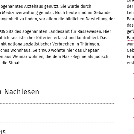
201
der
sogenanntes Ärztehaus genutzt. Sie wurde durch
Leh
hen Medizinverwaltung genutzt. Noch heute sind im Gebäude
Bau
ngenheit zu finden, vor allem die bildlichen Darstellung der
das
gef
935 Sitz des sogenannten Landesamt für Rassewesen. Hier
Bau
lich rassistischer Kriterien erfasst und kontrolliert. Das
wur
nkt nationalsozialistischer Verbrechen in Thüringen.
Geb
liches Wohnhaus. Seit 1900 wohnte hier das Ehepaar
Eri
nen aus Weimar wohnen, die dem Nazi-Regime als jüdisch
erst
e die Shoah.
m Nachlesen
15