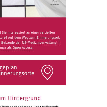
d Sie interessiert an einer vertieften
türe?
Auf dem Weg zum Erinnerungsort.
 Gebäude der NS-Medizinverwaltung in
mar als Open Access.
geplan
innerungsorte
um Hintergrund