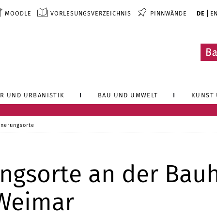
MOODLE
VORLESUNGSVERZEICHNIS
PINNWÄNDE
DE
E
R UND URBANISTIK
BAU UND UMWELT
KUNST 
nnerungsorte
ngsorte an der Bau
 Weimar