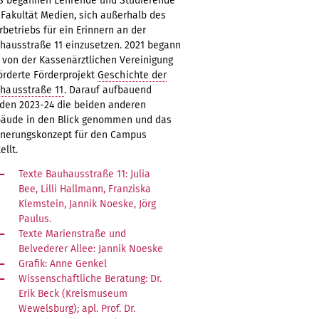
8 begannen Lehrende und Studierende
 Fakultät Medien, sich außerhalb des
rbetriebs für ein Erinnern an der
hausstraße 11 einzusetzen. 2021 begann
 von der Kassenärztlichen Vereinigung
örderte Förderprojekt
Geschichte der
hausstraße 11
. Darauf aufbauend
den 2023-24 die beiden anderen
äude in den Blick genommen und das
nnerungskonzept für den Campus
ellt.
Texte Bauhausstraße 11: Julia
Bee, Lilli Hallmann, Franziska
Klemstein, Jannik Noeske, Jörg
Paulus.
Texte Marienstraße und
Belvederer Allee: Jannik Noeske
Grafik: Anne Genkel
Wissenschaftliche Beratung: Dr.
Erik Beck (Kreismuseum
Wewelsburg); apl. Prof. Dr.