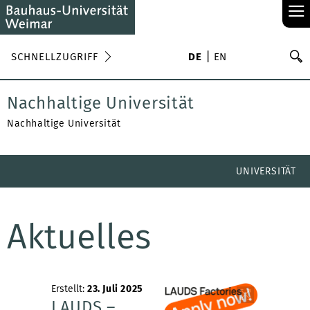
≡
S
SCHNELLZUGRIFF
DE
EN
Su
Nachhaltige Universität
Nachhaltige Universität
UNIVERSITÄT
Aktuelles
Erstellt:
23. Juli 2025
LAUDS –