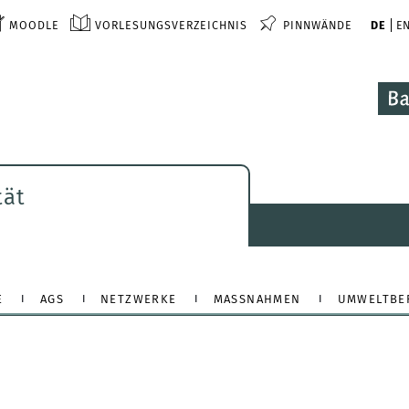
MOODLE
VORLESUNGSVERZEICHNIS
PINNWÄNDE
DE
E
tät
E
AGS
NETZWERKE
MASSNAHMEN
UMWELTBE