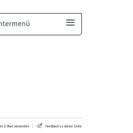
≡
ntermenü
ubmenü
ffnen
er E-Mail versenden
Feedback zu dieser Seite