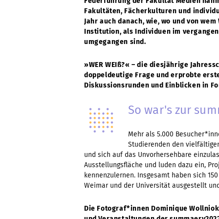
Federführung der Fakultät Medien nahm
Fakultäten, Fächerkulturen und individu
Jahr auch danach, wie, wo und von wem W
Institution, als Individuen im vergang
umgegangen sind.
»WER WEIß?« –
die diesjährige Jahress
doppeldeutige Frage und erprobte erste
Diskussionsrunden und Einblicken in F
So war's zur su
Mehr als 5.000 Besucher*inn
Studierenden den vielfältig
und sich auf das Unvorhersehbare einzulas
Ausstellungsfläche und luden dazu ein, Pro
kennenzulernen. Insgesamt haben sich 150 P
Weimar und der Universität ausgestellt und
Die Fotograf*innen Dominique Wollniok
und Veranstaltungen der summaery2022 v