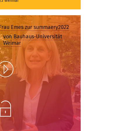
23 Weimar
Frau Emes zur summaery2022
von
Bauhaus-Universität
Weimar
Play
Unlock