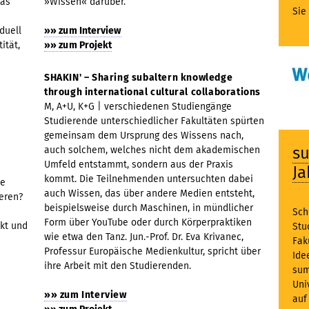
das
»Wissen« darüber.
Sie
duell
»» zum Interview
ität,
»» zum Projekt
SHAKIN' – Sharing subaltern knowledge
through international cultural collaborations
M, A+U, K+G | verschiedenen Studiengänge
Studierende unterschiedlicher Fakultäten spürten
gemeinsam dem Ursprung des Wissens nach,
s
auch solchem, welches nicht dem akademischen
Umfeld entstammt, sondern aus der Praxis
Ja
kommt. Die Teilnehmenden untersuchten dabei
te
auch Wissen, das über andere Medien entsteht,
ieren?
beispielsweise durch Maschinen, in mündlicher
Sch
Form über YouTube oder durch Körperpraktiken
kt und
Stu
wie etwa den Tanz. Jun.-Prof. Dr. Eva Krivanec,
Fak
Professur Europäische Medienkultur, spricht über
Ide
ihre Arbeit mit den Studierenden.
sum
Uni
»» zum Interview
auf