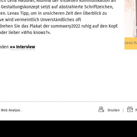
sich Lena Haubner, Alumna der Visuellen Kommunikation an
 Gestaltungskonzept setzt auf abstrahierte Schriftzeichen,
en. Lenas Tipp, um in unsicheren Zeit den Überblick zu
e wird vermeintlich Unverständliches oft
rehen Sie das Plakat der summaery2022 ruhig auf den Kopf.
oder lieber »Who knows?«.
Lena H
enden
»» Interview
 Web-Analyse.
Drucken
P