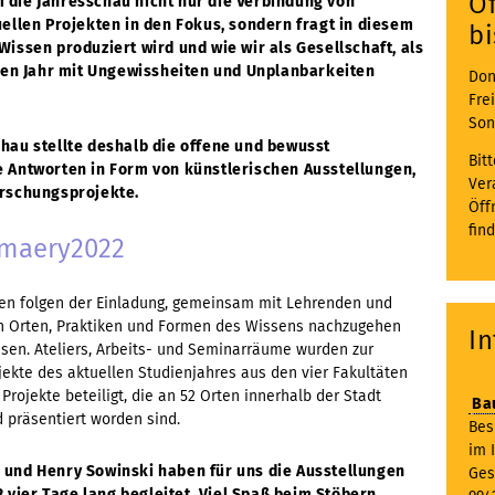
Ö
 die Jahresschau nicht nur die Verbindung von
ellen Projekten in den Fokus, sondern fragt in diesem
bi
issen produziert wird und wie wir als Gesellschaft, als
enen Jahr mit Ungewissheiten und Unplanbarkeiten
Don
Fre
Son
chau stellte deshalb die offene und bewusst
Bit
 Antworten in Form von künstlerischen Ausstellungen,
Ver
orschungsprojekte.
Öff
fin
mmaery2022
en folgen der Einladung, gemeinsam mit Lehrenden und
en Orten, Praktiken und Formen des Wissens nachzugehen
I
sen. Ateliers, Arbeits- und Seminarräume wurden zur
jekte des aktuellen Studienjahres aus den vier Fakultäten
rojekte beteiligt, die an 52 Orten innerhalb der Stadt
Ba
 präsentiert worden sind.
Bes
im 
 und Henry Sowinski haben für uns die Ausstellungen
Ges
ier Tage lang begleitet. Viel Spaß beim Stöbern,