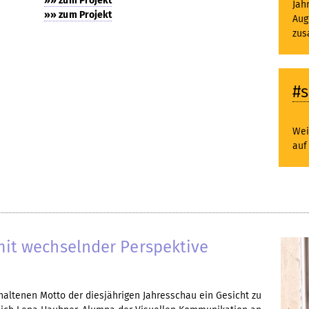
»» zum Projekt
Jah
»» zum Projekt
Aug
zus
#
Wei
au
mit wechselnder Perspektive
altenen Motto der diesjährigen Jahresschau ein Gesicht zu