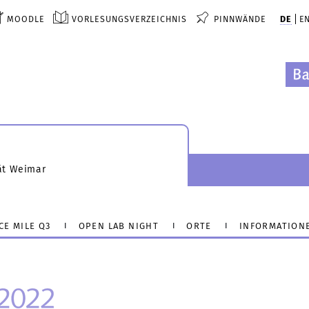
MOODLE
VORLESUNGSVERZEICHNIS
PINNWÄNDE
DE
E
ät Weimar
CE MILE Q3
OPEN LAB NIGHT
ORTE
INFORMATION