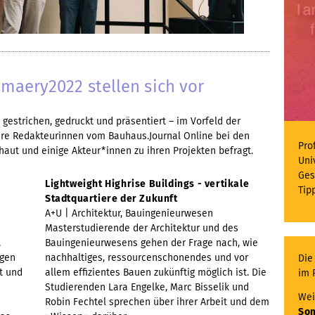
maery2022 stellen sich vor
 gestrichen, gedruckt und präsentiert – im Vorfeld der
re Redakteurinnen vom Bauhaus.Journal Online bei den
Prof
ut und einige Akteur*innen zu ihren Projekten befragt.
Uni
Ges
Lightweight Highrise Buildings - vertikale
Tip
Stadtquartiere der Zukunft
A+U | Architektur, Bauingenieurwesen
Masterstudierende der Architektur und des
,
Bauingenieurwesens gehen der Frage nach, wie
ngen
nachhaltiges, ressourcenschonendes und vor
Die
t und
allem effizientes Bauen zukünftig möglich ist. Die
im 
Studierenden Lara Engelke, Marc Bisselik und
Wei
Robin Fechtel sprechen über ihrer Arbeit und dem
So