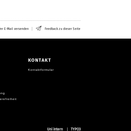
er E-Mail versenden
Feedback zu dieser Seite
KONTAKT
Kontaktformular
ung
erefreiheit
Uni intern
TYPO3