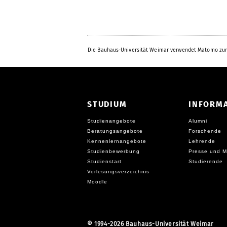
Die Bauhaus-Universität Weimar verwendet Matomo zur
STUDIUM
INFORM
Studienangebote
Alumni
Beratungsangebote
Forschende
Kennenlernangebote
Lehrende
Studienbewerbung
Presse und M
Studienstart
Studierende
Vorlesungsverzeichnis
Moodle
©
1994-2026 Bauhaus-Universität Weimar