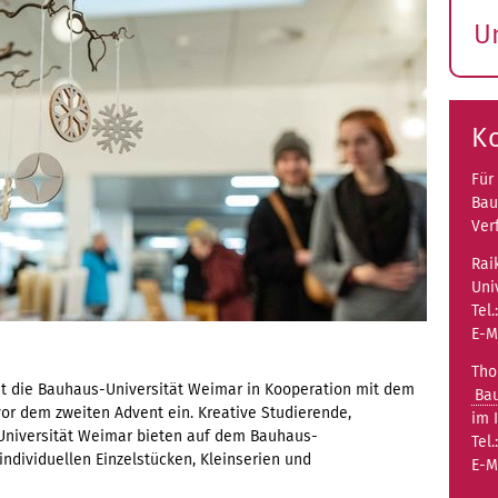
U
S
ö
K
Für
Bau
Ver
Rai
Uni
Tel.
E-M
Tho
dt die Bauhaus-Universität Weimar in Kooperation mit dem
Bau
r dem zweiten Advent ein. Kreative Studierende,
im 
Universität Weimar bieten auf dem Bauhaus-
Tel.
ndividuellen Einzelstücken, Kleinserien und
E-M