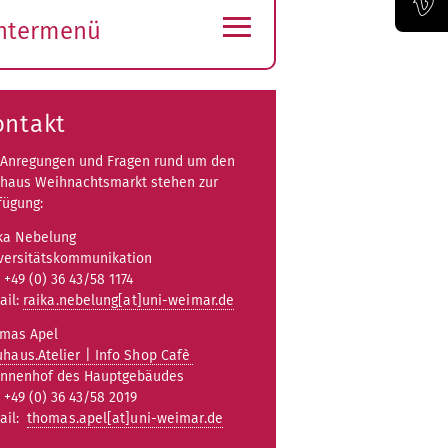
≡
ntermenü
Offizieller Vimeo-Kanal der Bauhaus-Univertität Weimar
ubmenü
ffnen
ontakt
 Anregungen und Fragen rund um den
haus Weihnachtsmarkt stehen zur
fügung:
ka Nebelung
versitätskommunikation
: +49 (0) 36 43/58 1174
ail:
raika.nebelung[at]uni-weimar.de
mas Apel
haus.Atelier | Info Shop Cafè
Innenhof des Hauptgebäudes
: +49 (0) 36 43/58 2019
ail:
thomas.apel[at]uni-weimar.de