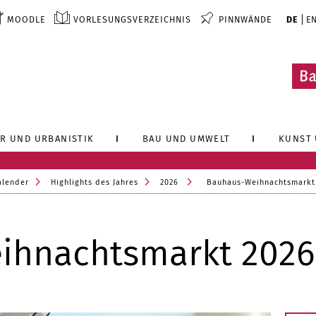
MOODLE
VORLESUNGSVERZEICHNIS
PINNWÄNDE
DE
E
R UND URBANISTIK
BAU UND UMWELT
KUNST 
alender
Highlights des Jahres
2026
Bauhaus-Weihnachtsmarkt
ihnachtsmarkt 2026