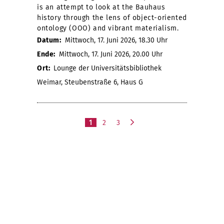
is an attempt to look at the Bauhaus
history through the lens of object-oriented
ontology (OOO) and vibrant materialism.
Datum:
Mittwoch, 17. Juni 2026, 18.30 Uhr
Ende:
Mittwoch, 17. Juni 2026, 20.00 Uhr
Ort:
Lounge der Universitätsbibliothek
Weimar, Steubenstraße 6, Haus G
1
2
3
n
ä
c
h
s
t
e