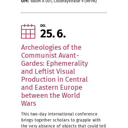
Ort:
Raum A 001, Coudraystraße 9 (MFPA)
DO.
25
6
Archeologies of the
Communist Avant-
Gardes: Ephemerality
and Leftist Visual
Production in Central
and Eastern Europe
between the World
Wars
This two-day international conference
brings together scholars to grapple with
the very absence of objects that could tell