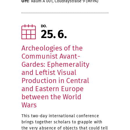
Ort:
Raum A 001, Coudraystraße 9 (MFPA)
DO.
25
6
Archeologies of the
Communist Avant-
Gardes: Ephemerality
and Leftist Visual
Production in Central
and Eastern Europe
between the World
Wars
This two-day international conference
brings together scholars to grapple with
the very absence of objects that could tell