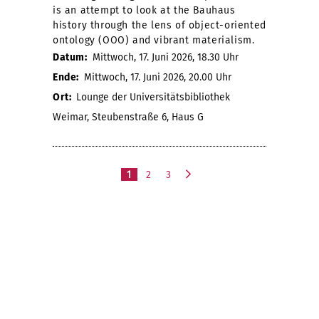
is an attempt to look at the Bauhaus
history through the lens of object-oriented
ontology (OOO) and vibrant materialism.
Datum:
Mittwoch, 17. Juni 2026, 18.30 Uhr
Ende:
Mittwoch, 17. Juni 2026, 20.00 Uhr
Ort:
Lounge der Universitätsbibliothek
Weimar, Steubenstraße 6, Haus G
1
2
3
n
ä
c
h
s
t
e