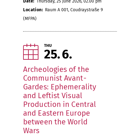
Date:
Thursday, 25 June 2026, 02.00 pm
Location:
Raum A 001, Coudraystraße 9
(MFPA)
THU
25
6
Archeologies of the
Communist Avant-
Gardes: Ephemerality
and Leftist Visual
Production in Central
and Eastern Europe
between the World
Wars