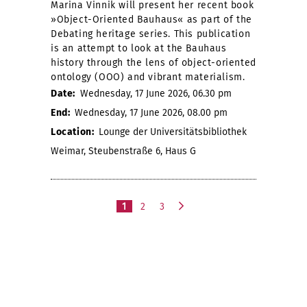
Marina Vinnik will present her recent book
»Object-Oriented Bauhaus« as part of the
Debating heritage series. This publication
is an attempt to look at the Bauhaus
history through the lens of object-oriented
ontology (OOO) and vibrant materialism.
Date:
Wednesday, 17 June 2026, 06.30 pm
End:
Wednesday, 17 June 2026, 08.00 pm
Location:
Lounge der Universitätsbibliothek
Weimar, Steubenstraße 6, Haus G
1
2
3
n
e
x
t