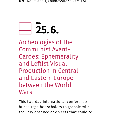
Ort:
Raum A 001, Coudraystraße 9 (MFPA)
DO.
25
6
Archeologies of the
Communist Avant-
Gardes: Ephemerality
and Leftist Visual
Production in Central
and Eastern Europe
between the World
Wars
This two-day international conference
brings together scholars to grapple with
the very absence of objects that could tell