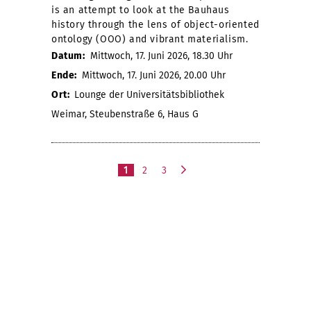
is an attempt to look at the Bauhaus
history through the lens of object-oriented
ontology (OOO) and vibrant materialism.
Datum:
Mittwoch, 17. Juni 2026, 18.30 Uhr
Ende:
Mittwoch, 17. Juni 2026, 20.00 Uhr
Ort:
Lounge der Universitätsbibliothek
Weimar, Steubenstraße 6, Haus G
1
2
3
n
ä
c
h
s
t
e