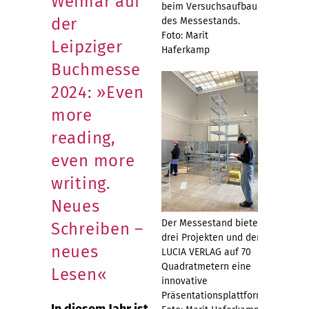
Weimar auf
beim Versuchsaufbau
der
des Messestands.
Foto: Marit
Leipziger
Haferkamp
Buchmesse
2024: »Even
more
reading,
even more
writing.
Neues
Der Messestand bietet
Schreiben –
drei Projekten und dem
neues
LUCIA VERLAG auf 70
Quadratmetern eine
Lesen«
innovative
Präsentationsplattform.