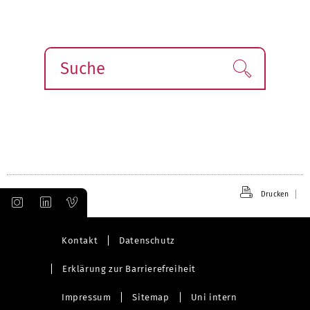
v
n
o
ä
r
c
h
h
e
s
Suche
Finden!
r
t
i
e
g
e
Drucken
Kontakt
Datenschutz
Erklärung zur Barrierefreiheit
Impressum
Sitemap
Uni intern