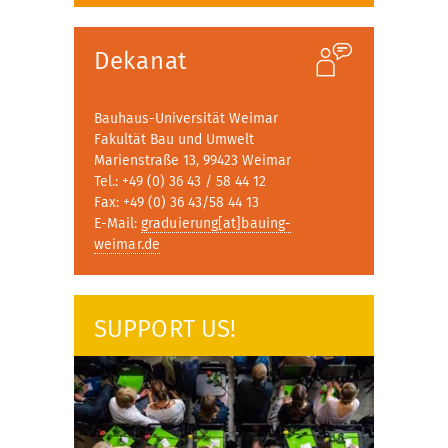
Dekanat
Bauhaus-Universität Weimar
Fakultät Bau und Umwelt
Marienstraße 13, 99423 Weimar
Tel.: +49 (0) 36 43 / 58 44 12
Fax: +49 (0) 36 43/58 44 13
E-Mail:
graduierung[at]bauing-
weimar.de
SUPPORT US!