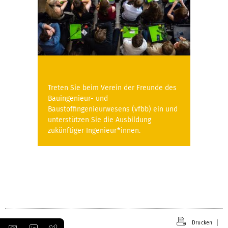
Treten Sie beim Verein der Freunde des
Bauingenieur- und
Baustoffingenieurwesens (vfbb) ein und
unterstützen Sie die Ausbildung
zukünftiger Ingenieur*innen.
Drucken