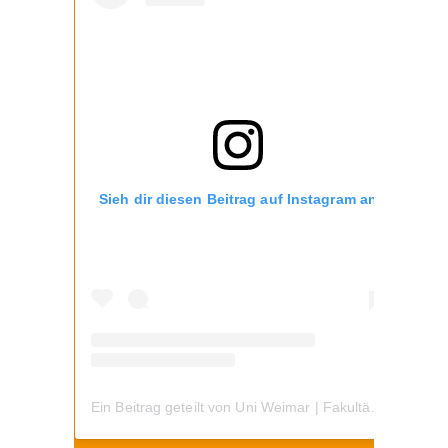
Sieh dir diesen Beitrag auf Instagram an
Ein Beitrag geteilt von Uni Weimar | Fakultät Bau und Umwelt (@think.ing.bauhaus)