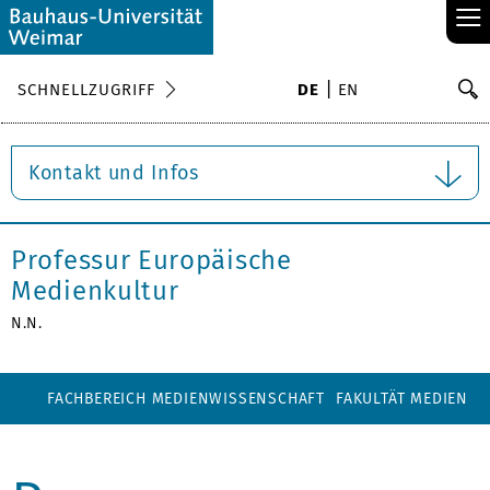
≡
S
SCHNELLZUGRIFF
DE
EN
Su
Kontakt und Infos
Professur Europäische
Medienkultur
N.N.
FACHBEREICH MEDIENWISSENSCHAFT
FAKULTÄT MEDIEN