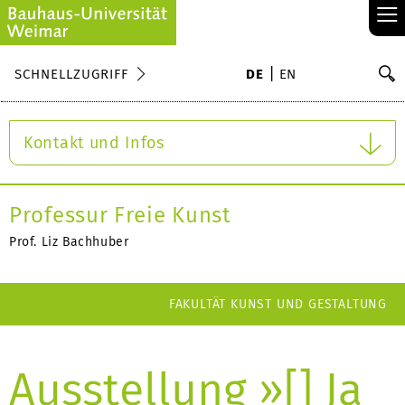
≡
S
SCHNELLZUGRIFF
DE
EN
Su
Kontakt und Infos
Professur Freie Kunst
Prof. Liz Bachhuber
FAKULTÄT KUNST UND GESTALTUNG
Ausstellung »[] Ja