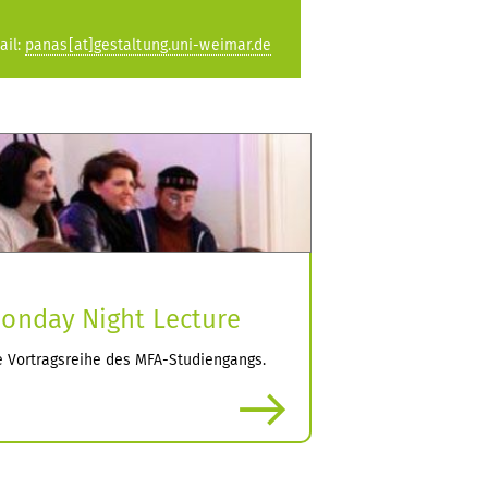
ail:
panas[at]gestaltung.uni-weimar.de
onday Night Lecture
e Vortragsreihe des MFA-Studiengangs.
mehr