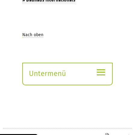
» Bauhaus Internationals
Nach oben
≡
Untermenü
Submenü
öffnen