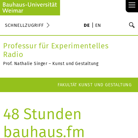
≡
S
SCHNELLZUGRIFF
DE
EN
Su
Professur für Experimentelles
Radio
Prof. Nathalie Singer – Kunst und Gestaltung
FAKULTÄT KUNST UND GESTALTUNG
48 Stunden
bauhaus.fm