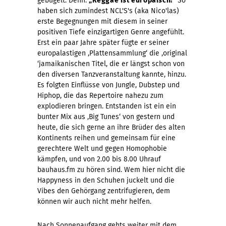
gebügelt. Denn:
„Reggae ist europäisch!“
So
haben sich zumindest NCL'S's (aka Nico'las)
erste Begegnungen mit diesem in seiner
positiven Tiefe einzigartigen Genre angefühlt.
Erst ein paar Jahre später fügte er seiner
europalastigen ‚Plattensammlung‘ die ‚original
‘jamaikanischen Titel, die er längst schon von
den diversen Tanzveranstaltung kannte, hinzu.
Es folgten Einflüsse von Jungle, Dubstep und
Hiphop, die das Repertoire nahezu zum
explodieren bringen. Entstanden ist ein ein
bunter Mix aus ‚Big Tunes‘ von gestern und
heute, die sich gerne an ihre Brüder des alten
Kontinents reihen und gemeinsam für eine
gerechtere Welt und gegen Homophobie
kämpfen, und von 2.00 bis 8.00 Uhrauf
bauhaus.fm zu hören sind. Wem hier nicht die
Happyness in den Schuhen juckelt und die
Vibes den Gehörgang zentrifugieren, dem
können wir auch nicht mehr helfen.
Nach Sonnenaufgang gehts weiter mit dem