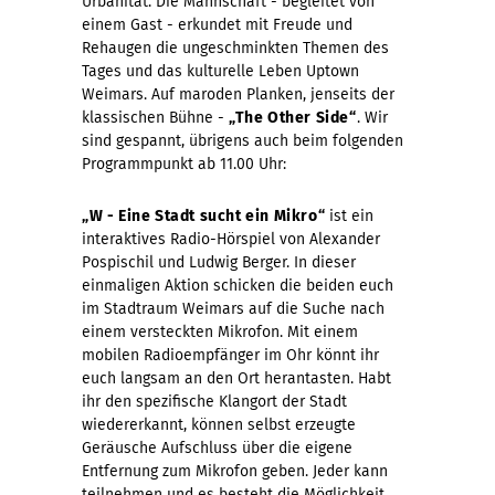
Urbanität. Die Mannschaft - begleitet von
einem Gast - erkundet mit Freude und
Rehaugen die ungeschminkten Themen des
Tages und das kulturelle Leben Uptown
Weimars. Auf maroden Planken, jenseits der
klassischen Bühne -
„The Other Side“
. Wir
sind gespannt, übrigens auch beim folgenden
Programmpunkt ab 11.00 Uhr:
„W - Eine Stadt sucht ein Mikro“
ist ein
interaktives Radio-Hörspiel von Alexander
Pospischil und Ludwig Berger. In dieser
einmaligen Aktion schicken die beiden euch
im Stadtraum Weimars auf die Suche nach
einem versteckten Mikrofon. Mit einem
mobilen Radioempfänger im Ohr könnt ihr
euch langsam an den Ort herantasten. Habt
ihr den spezifische Klangort der Stadt
wiedererkannt, können selbst erzeugte
Geräusche Aufschluss über die eigene
Entfernung zum Mikrofon geben. Jeder kann
teilnehmen und es besteht die Möglichkeit,