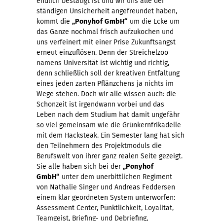
endlich bestätigt ist und wir uns alle der
ständigen Unsicherheit angefreundet haben,
kommt die
„Ponyhof GmbH“
um die Ecke um
das Ganze nochmal frisch aufzukochen und
uns verfeinert mit einer Prise Zukunftsangst
erneut einzuflösen. Denn der Streichelzoo
namens Universität ist wichtig und richtig,
denn schließlich soll der kreativen Entfaltung
eines jeden zarten Pflänzchens ja nichts im
Wege stehen. Doch wir alle wissen auch: die
Schonzeit ist irgendwann vorbei und das
Leben nach dem Studium hat damit ungefähr
so viel gemeinsam wie die Grünkernfrikadelle
mit dem Hacksteak. Ein Semester lang hat sich
den Teilnehmern des Projektmoduls die
Berufswelt von ihrer ganz realen Seite gezeigt.
Sie alle haben sich bei der
„Ponyhof
GmbH“
unter dem unerbittlichen Regiment
von Nathalie Singer und Andreas Feddersen
einem klar geordneten System unterworfen:
Assessment Center, Pünktlichkeit, Loyalität,
Teamgeist, Briefing- und Debriefing,