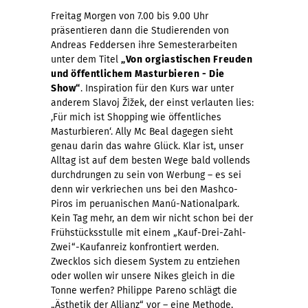
Freitag Morgen von 7.00 bis 9.00 Uhr
präsentieren dann die Studierenden von
Andreas Feddersen ihre Semesterarbeiten
unter dem Titel
„Von orgiastischen Freuden
und öffentlichem Masturbieren - Die
Show“
. Inspiration für den Kurs war unter
anderem Slavoj Žižek, der einst verlauten lies:
‚Für mich ist Shopping wie öffentliches
Masturbieren‘. Ally Mc Beal dagegen sieht
genau darin das wahre Glück. Klar ist, unser
Alltag ist auf dem besten Wege bald vollends
durchdrungen zu sein von Werbung – es sei
denn wir verkriechen uns bei den Mashco-
Piros im peruanischen Manú-Nationalpark.
Kein Tag mehr, an dem wir nicht schon bei der
Frühstücksstulle mit einem „Kauf-Drei-Zahl-
Zwei“-Kaufanreiz konfrontiert werden.
Zwecklos sich diesem System zu entziehen
oder wollen wir unsere Nikes gleich in die
Tonne werfen? Philippe Pareno schlägt die
„Ästhetik der Allianz“ vor – eine Methode,