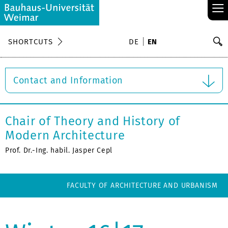
≡
S
SHORTCUTS
DE
EN
Se
Contact and Information
Chair of Theory and History of
Modern Architecture
Prof. Dr.-Ing. habil. Jasper Cepl
FACULTY OF ARCHITECTURE AND URBANISM