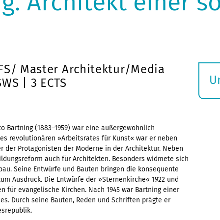
g. Architekt einer s
FS/ Master Architektur/Media
U
 SWS | 3 ECTS
S
ö
to Bartning (1883–1959) war eine außergewöhnlich
 des revolutionären »Arbeitsrates für Kunst« war er neben
r der Protagonisten der Moderne in der Architektur. Neben
bildungsreform auch für Architekten. Besonders widmete sich
au. Seine Entwürfe und Bauten bringen die konsequente
um Ausdruck. Die Entwürfe der »Sternenkirche« 1922 und
n für evangelische Kirchen. Nach 1945 war Bartning einer
s. Durch seine Bauten, Reden und Schriften prägte er
srepublik.