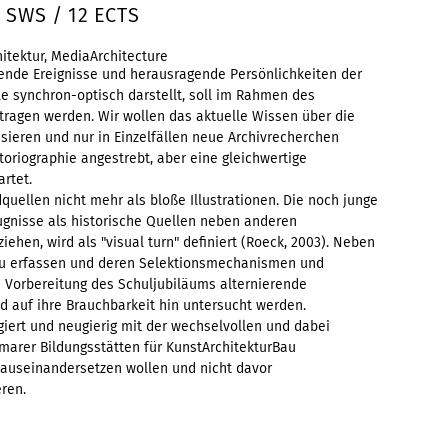
8 SWS / 12 ECTS
itektur, MediaArchitecture
̈gende Ereignisse und herausragende Persönlichkeiten der
e synchron-optisch darstellt, soll im Rahmen des
agen werden. Wir wollen das aktuelle Wissen über die
sieren und nur in Einzelfällen neue Archivrecherchen
storiographie angestrebt, aber eine gleichwertige
rtet.
quellen nicht mehr als bloße Illustrationen. Die noch junge
eugnisse als historische Quellen neben anderen
ehen, wird als "visual turn" definiert (Roeck, 2003). Neben
 zu erfassen und deren Selektionsmechanismen und
n Vorbereitung des Schuljubiläums alternierende
nd auf ihre Brauchbarkeit hin untersucht werden.
gagiert und neugierig mit der wechselvollen und dabei
r Bildungsstätten für KunstArchitekturBau
 auseinandersetzen wollen und nicht davor
eren.