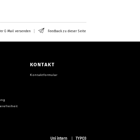
er E-Mail versenden
Feedback zu dieser Seite
KONTAKT
Kontaktformular
ung
erefreiheit
Uni intern
TYPO3