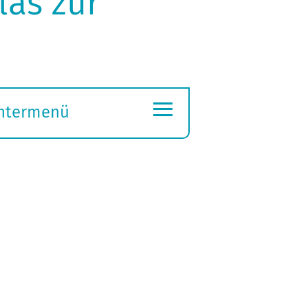
las zur
≡
ntermenü
ubmenü
ffnen