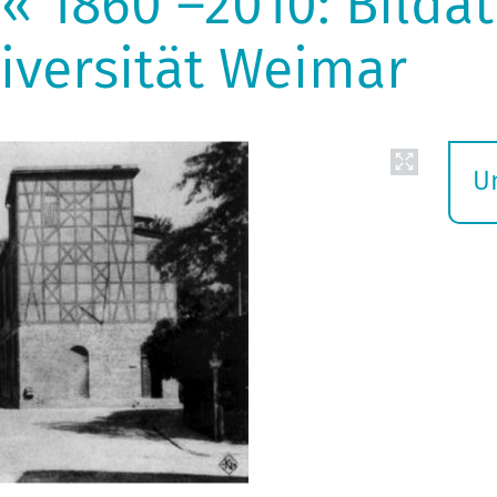
« 1860 –2010: Bildat
versität Weimar
U
S
ö