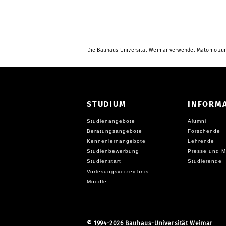
Die Bauhaus-Universität Weimar verwendet Matomo zur
STUDIUM
INFORM
Studienangebote
Alumni
Beratungsangebote
Forschende
Kennenlernangebote
Lehrende
Studienbewerbung
Presse und M
Studienstart
Studierende
Vorlesungsverzeichnis
Moodle
©
1994-2026 Bauhaus-Universität Weimar