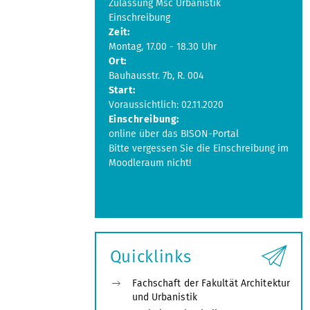
Zulassung Msc Urbanistik
Einschreibung
Zeit:
Montag, 17.00 - 18.30 Uhr
Ort:
Bauhausstr. 7b, R. 004
Start:
Voraussichtlich: 02.11.2020
Einschreibung:
online über das BISON-Portal
Bitte vergessen Sie die Einschreibung im
Moodleraum nicht!
Quicklinks
Fachschaft der Fakultät Architektur
und Urbanistik