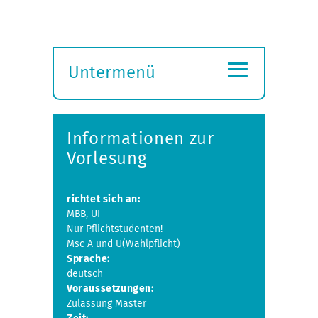
≡
Untermenü
Submenü
öffnen
Informationen zur
Vorlesung
richtet sich an:
MBB, UI
Nur Pflichtstudenten!
Msc A und U(Wahlpflicht)
Sprache:
deutsch
Voraussetzungen:
Zulassung Master