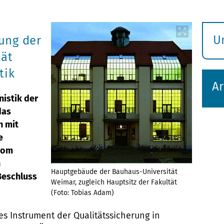
U
rung der
S
tät
ö
tik
Ar
nistik der
das
n mit
e
vom
n
Hauptgebäude der Bauhaus-Universität
Beschluss
Weimar, zugleich Hauptsitz der Fakultät
(Foto: Tobias Adam)
es Instrument der Qualitätssicherung in