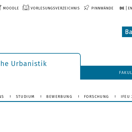
MOODLE
VORLESUNGSVERZEICHNIS
PINNWÄNDE
DE
E
che Urbanistik
FAKU
NS
STUDIUM
BEWERBUNG
FORSCHUNG
IFEU 