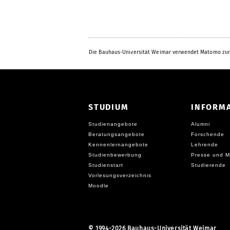
Die Bauhaus-Universität Weimar verwendet Matomo zur
STUDIUM
INFORM
Studienangebote
Alumni
Beratungsangebote
Forschende
Kennenlernangebote
Lehrende
Studienbewerbung
Presse und M
Studienstart
Studierende
Vorlesungsverzeichnis
Moodle
©
1994-2026 Bauhaus-Universität Weimar