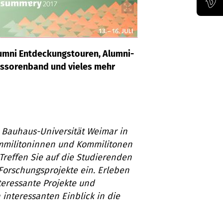
Offizieller Vimeo-Kanal der Bauhaus-Univertität Weimar
lumni Entdeckungstouren, Alumni-
essorenband und vieles mehr
 Bauhaus-Universität Weimar in
militoninnen
und Kommilitonen
reffen Sie auf die Studierenden
 Forschungsprojekte ein
.
Erleben
teressante Projekte und
 interessanten Einblick in die