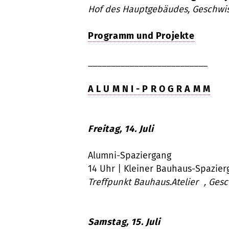
Hof des Hauptgebäudes, Geschwis
Programm und Projekte
__________________________
A L U M N I - P R O G R A M M
Freitag, 14. Juli
Alumni-Spaziergang
14 Uhr | Kleiner Bauhaus-Spazier
Treffpunkt Bauhaus.Atelier ,
Gesc
Samstag, 15. Juli