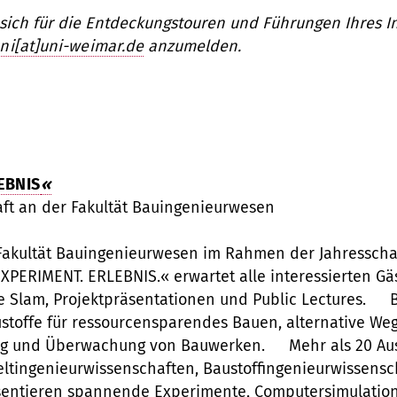
 sich für die Entdeckungstouren und Führungen Ihres In
ni[at]uni-weimar.de
anzumelden.
EBNIS
«
haft an der Fakultät Bauingenieurwesen
 Fakultät Bauingenieurwesen im Rahmen der Jahresscha
XPERIMENT. ERLEBNIS.« erwartet alle interessierten G
Slam, Projektpräsentationen und Public Lectures. Bli
toffe für ressourcensparendes Bauen, alternative We
ung und Überwachung von Bauwerken. Mehr als 20 Aus
eltingenieurwissenschaften, Baustoffingenieurwissens
äsentieren spannende Experimente, Computersimulatio