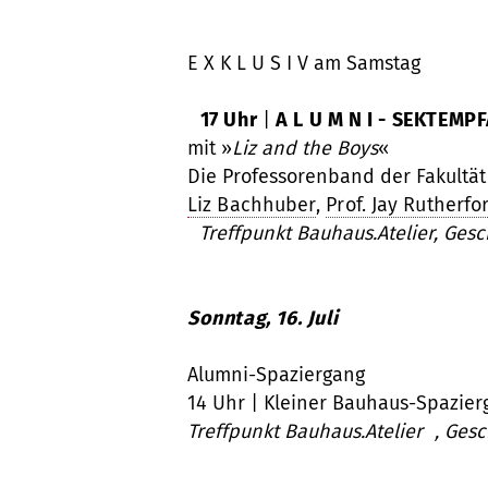
E X K L U S I V am Samstag
17 Uhr
|
A L U M N I - SEKTEMP
mit »
Liz and the Boys
«
Die Professorenband der Fakultät
Liz Bachhuber
,
Prof. Jay Rutherfo
Treffpunkt Bauhaus.Atelier,
Gesc
Sonntag, 16. Juli
Alumni-Spaziergang
14 Uhr | Kleiner Bauhaus-Spazier
Treffpunkt Bauhaus.Atelier ,
Gesc