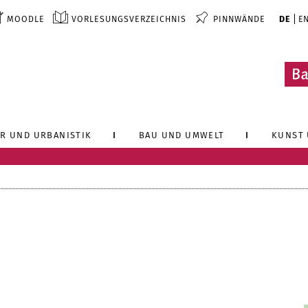
MOODLE
VORLESUNGSVERZEICHNIS
PINNWÄNDE
DE
E
R UND URBANISTIK
BAU UND UMWELT
KUNST 