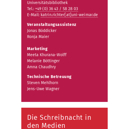
wöchentlic
bar.
Universitätsbibliothek
Arbeit: Schr
Tel.:
+49 (0) 36 43 / 58 28 03
das wissens
E-Mail:
katrin.richter[at]uni-weimar.de
Bauhaus.M
Veranstaltungsassistenz
Jonas Böddicker
Ronja Maier
Marketing
Meeta Khurana-Wolff
Melanie Böttinger
Amna Chaudhry
Technische Betreuung
Steven Mehlhorn
Jens-Uwe Wagner
Die Schreibnacht in
den Medien