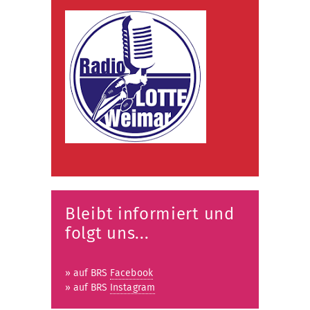
Bleibt informiert und
folgt uns...
» auf BRS
Facebook
» auf BRS
Instagram