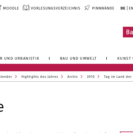
MOODLE
VORLESUNGSVERZEICHNIS
PINNWÄNDE
DE
E
R UND URBANISTIK
BAU UND UMWELT
KUNST 
alender
Highlights des Jahres
Archiv
2010
Tag im Land der
e