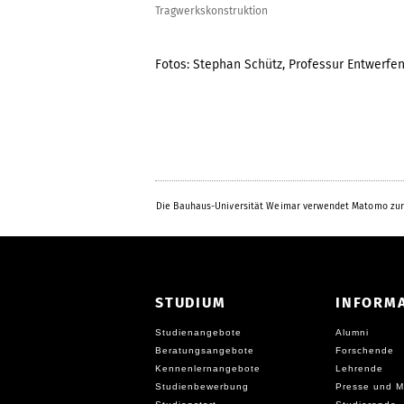
Tragwerkskonstruktion
Fotos: Stephan Schütz, Professur Entwerfe
Die Bauhaus-Universität Weimar verwendet Matomo zur
STUDIUM
INFORM
Studienangebote
Alumni
Beratungsangebote
Forschende
Kennenlernangebote
Lehrende
Studienbewerbung
Presse und M