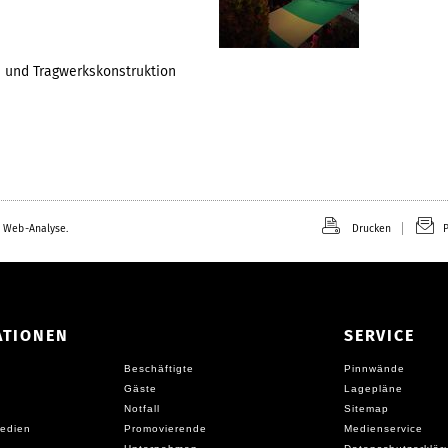
n und Tragwerkskonstruktion
 Web-Analyse.
Drucken
P
ATIONEN
SERVICE
Beschäftigte
Pinnwände
Gäste
Lagepläne
Notfall
Sitemap
edien
Promovierende
Medienservice