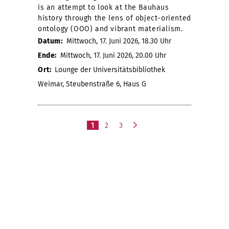
is an attempt to look at the Bauhaus
history through the lens of object-oriented
ontology (OOO) and vibrant materialism.
Datum:
Mittwoch, 17. Juni 2026, 18.30 Uhr
Ende:
Mittwoch, 17. Juni 2026, 20.00 Uhr
Ort:
Lounge der Universitätsbibliothek
Weimar, Steubenstraße 6, Haus G
1
2
3
n
ä
c
h
s
t
e