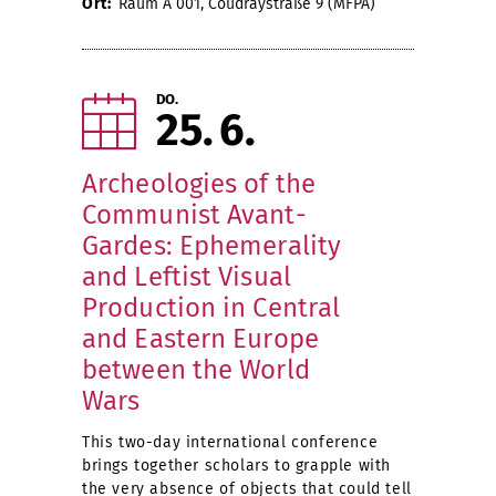
Ort:
Raum A 001, Coudraystraße 9 (MFPA)
DO.
25
6
Archeologies of the
Communist Avant-
Gardes: Ephemerality
and Leftist Visual
Production in Central
and Eastern Europe
between the World
Wars
This two-day international conference
brings together scholars to grapple with
the very absence of objects that could tell