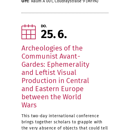
Ort:
Raum A 001, Coudraystraße 9 (MFPA)
DO.
25
6
Archeologies of the
Communist Avant-
Gardes: Ephemerality
and Leftist Visual
Production in Central
and Eastern Europe
between the World
Wars
This two-day international conference
brings together scholars to grapple with
the very absence of objects that could tell