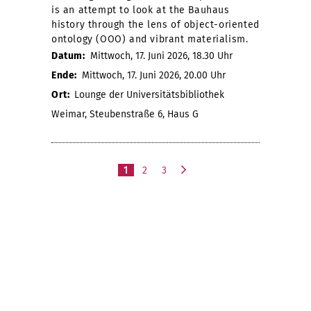
is an attempt to look at the Bauhaus
history through the lens of object-oriented
ontology (OOO) and vibrant materialism.
Datum:
Mittwoch, 17. Juni 2026, 18.30 Uhr
Ende:
Mittwoch, 17. Juni 2026, 20.00 Uhr
Ort:
Lounge der Universitätsbibliothek
Weimar, Steubenstraße 6, Haus G
1
2
3
n
ä
c
h
s
t
e