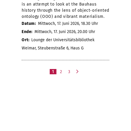
is an attempt to look at the Bauhaus
history through the lens of object-oriented
ontology (OOO) and vibrant materialism.
Datum:
Mittwoch, 17. Juni 2026, 18.30 Uhr
Ende:
Mittwoch, 17. Juni 2026, 20.00 Uhr
Ort:
Lounge der Universitätsbibliothek
Weimar, Steubenstraße 6, Haus G
1
2
3
n
ä
c
h
s
t
e