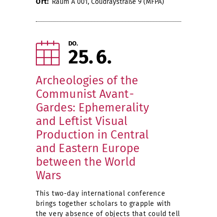
Ort:
Raum A 001, Coudraystraße 9 (MFPA)
DO.
25
6
Archeologies of the
Communist Avant-
Gardes: Ephemerality
and Leftist Visual
Production in Central
and Eastern Europe
between the World
Wars
This two-day international conference
brings together scholars to grapple with
the very absence of objects that could tell