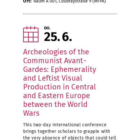
Ort:
Raum A 001, Coudraystraße 9 (MFPA)
DO.
25
6
Archeologies of the
Communist Avant-
Gardes: Ephemerality
and Leftist Visual
Production in Central
and Eastern Europe
between the World
Wars
This two-day international conference
brings together scholars to grapple with
the very absence of objects that could tell