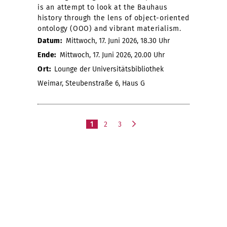
is an attempt to look at the Bauhaus
history through the lens of object-oriented
ontology (OOO) and vibrant materialism.
Datum:
Mittwoch, 17. Juni 2026, 18.30 Uhr
Ende:
Mittwoch, 17. Juni 2026, 20.00 Uhr
Ort:
Lounge der Universitätsbibliothek
Weimar, Steubenstraße 6, Haus G
1
2
3
n
ä
c
h
s
t
e