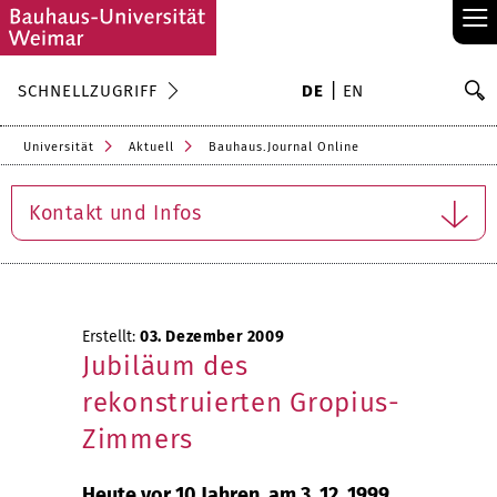
≡
S
SCHNELLZUGRIFF
DE
EN
Su
Universität
Aktuell
Bauhaus.Journal Online
Kontakt und Infos
Erstellt:
03. Dezember 2009
Jubiläum des
rekonstruierten Gropius-
Zimmers
Heute vor 10 Jahren, am 3. 12. 1999,