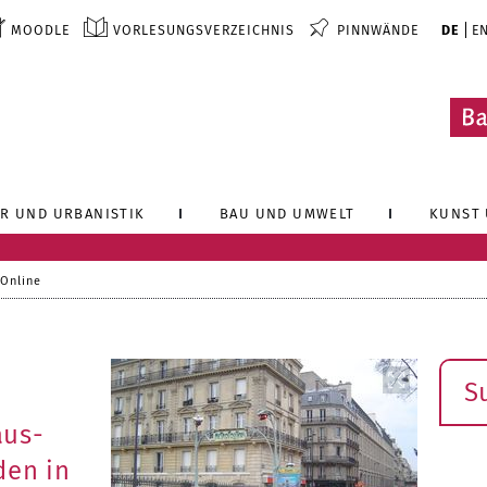
MOODLE
VORLESUNGSVERZEICHNIS
PINNWÄNDE
DE
E
R UND URBANISTIK
BAU UND UMWELT
KUNST 
 Online
Such
aus-
den in