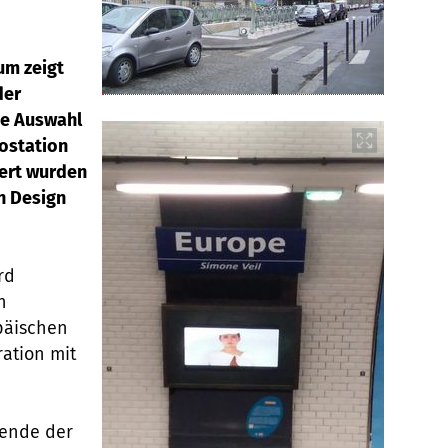
um zeigt
der
ne Auswahl
rostation
iert wurden
n Design
rd
n
päischen
ation mit
rende der