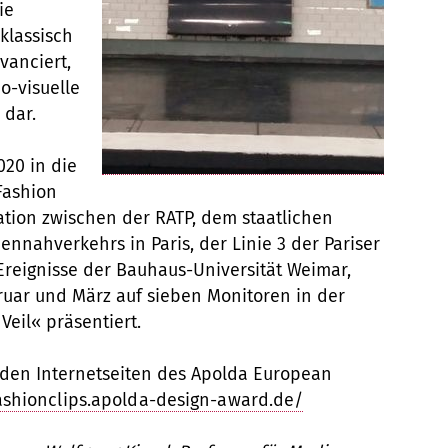
ie
klassisch
vanciert,
o-visuelle
 dar.
20 in die
Fashion
ation zwischen der RATP, dem staatlichen
ennahverkehrs in Paris, der Linie 3 der Pariser
reignisse der Bauhaus-Universität Weimar,
ruar und März auf sieben Monitoren in der
eil« präsentiert.
f den Internetseiten des Apolda European
ashionclips.apolda-design-award.de/