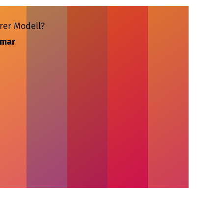
rer Modell?
imar