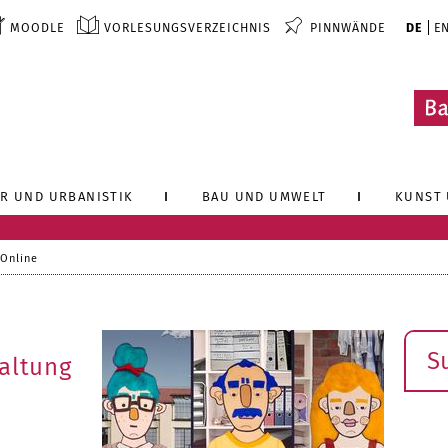
MOODLE
VORLESUNGSVERZEICHNIS
PINNWÄNDE
DE
E
R UND URBANISTIK
BAU UND UMWELT
KUNST 
 Online
Such
altung