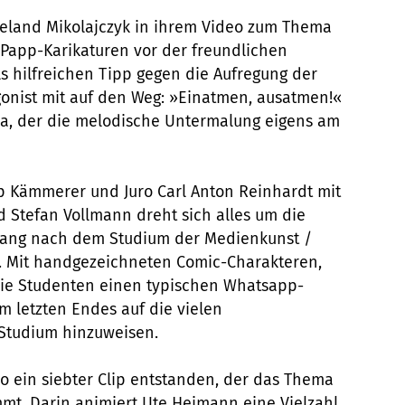
ieland Mikolajczyk in ihrem Video zum Thema
app-Karikaturen vor der freundlichen
s hilfreichen Tipp gegen die Aufregung der
agonist mit auf den Weg: »Einatmen, ausatmen!«
ara, der die melodische Untermalung eigens am
p Kämmerer und Juro Carl Anton Reinhardt mit
d Stefan Vollmann dreht sich alles um die
egang nach dem Studium der Medienkunst /
 Mit handgezeichneten Comic-Charakteren,
die Studenten einen typischen Whatsapp-
um letzten Endes auf die vielen
Studium hinzuweisen.
o ein siebter Clip entstanden, der das Thema
mmt. Darin animiert Ute Heimann eine Vielzahl