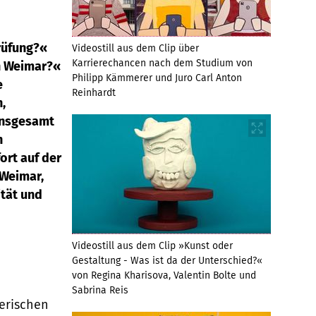
rüfung?«
Videostill aus dem Clip über
Karrierechancen nach dem Studium von
in Weimar?«
Philipp Kämmerer und Juro Carl Anton
e
Reinhardt
,
insgesamt
n
fort auf der
 Weimar,
tät und
Videostill aus dem Clip »Kunst oder
Gestaltung - Was ist da der Unterschied?«
von Regina Kharisova, Valentin Bolte und
Sabrina Reis
erischen