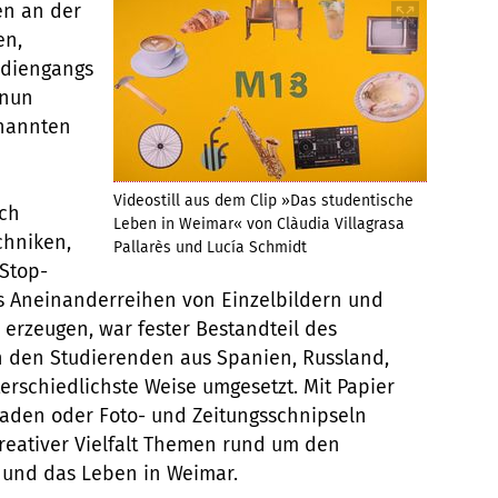
en an der
en,
udiengangs
 nun
enannten
Videostill aus dem Clip »Das studentische
ich
Leben in Weimar« von Clàudia Villagrasa
chniken,
Pallarès und Lucía Schmidt
Stop-
 Aneinanderreihen von Einzelbildern und
 erzeugen, war fester Bestandteil des
 den Studierenden aus Spanien, Russland,
erschiedlichste Weise umgesetzt. Mit Papier
faden oder Foto- und Zeitungsschnipseln
kreativer Vielfalt Themen rund um den
 und das Leben in Weimar.