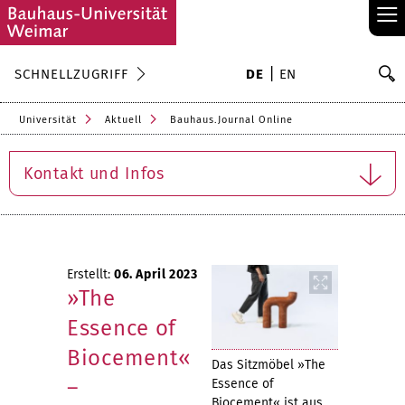
≡
S
SCHNELLZUGRIFF
DE
EN
Su
Universität
Aktuell
Bauhaus.Journal Online
Kontakt und Infos
Erstellt:
06. April 2023
»The
Essence of
Biocement«
Das Sitzmöbel »The
–
Essence of
Biocement« ist aus