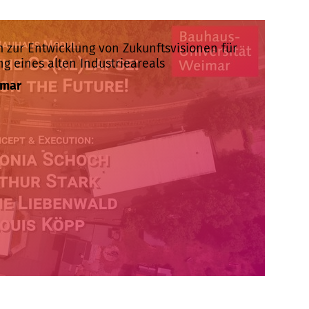
 zur Entwicklung von Zukunftsvisionen für
g eines alten Industrieareals
imar