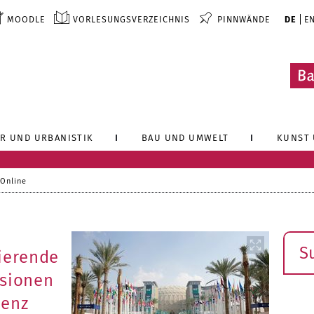
MOODLE
VORLESUNGSVERZEICHNIS
PINNWÄNDE
DE
E
R UND URBANISTIK
BAU UND UMWELT
KUNST 
 Online
Such
dierende
isionen
renz