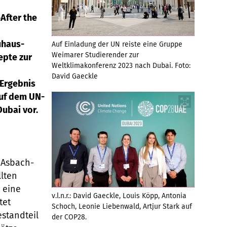
After the
uhaus-
Auf Einladung der UN reiste eine Gruppe
Weimarer Studierender zur
epte zur
Weltklimakonferenz 2023 nach Dubai. Foto:
David Gaeckle
Ergebnis
auf dem UN-
ubai vor.
 Asbach-
lten
 eine
v.l.n.r.: David Gaeckle, Louis Köpp, Antonia
tet
Schoch, Leonie Liebenwald, Artjur Stark auf
standteil
der COP28.