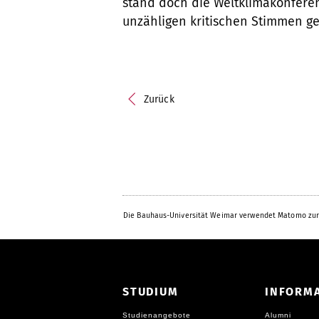
stand doch die Weltklimakonfere
unzähligen kritischen Stimmen g
Zurück
Die Bauhaus-Universität Weimar verwendet Matomo zur
STUDIUM
INFORM
Studienangebote
Alumni