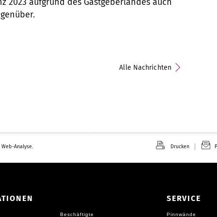
nz 2023 aufgrund des Gastgeberlandes auch
egenüber.
Alle Nachrichten
 Web-Analyse.
Drucken
P
ATIONEN
SERVICE
Beschäftigte
Pinnwände