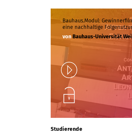
Bauhaus.Modul: Gewinnerfilm
eine nachhaltige Folgenutzun
von
Bauhaus-Universität We
Play
Unlock
Studierende