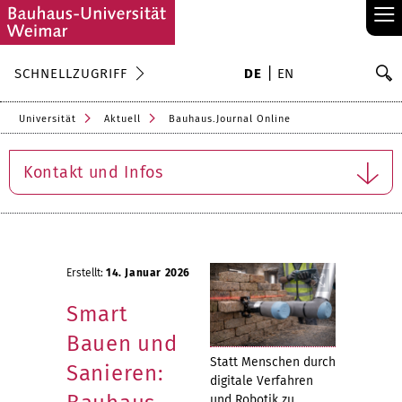
≡
S
SCHNELLZUGRIFF
DE
EN
Su
Universität
Aktuell
Bauhaus.Journal Online
Kontakt und Infos
Erstellt:
14. Januar 2026
Smart
Bauen und
Statt Menschen durch
Sanieren:
digitale Verfahren
und Robotik zu