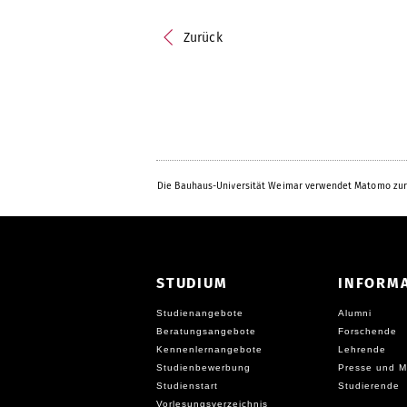
Zurück
Die Bauhaus-Universität Weimar verwendet Matomo zur
STUDIUM
INFORM
Studienangebote
Alumni
Beratungsangebote
Forschende
Kennenlernangebote
Lehrende
Studienbewerbung
Presse und M
Studienstart
Studierende
Vorlesungsverzeichnis