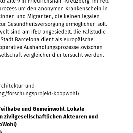
halle 9 in Friedrichshain-Kreuzberg. Im Feld
sprozess um den anonymen Krankenschein in
tinnen und Migranten, die keinen legalen
zur Gesundheitsversorgung ermöglichen soll.
elt sind am IfEU angesiedelt, die Fallstudie
Stadt Barcelona dient als europäische
kooperative Aushandlungsprozesse zwischen
esellschaft vergleichend untersucht werden.
chitektur-und-
hung/forschungsprojekt-koopwohl/
Teilhabe und Gemeinwohl. Lokale
zivilgesellschaftlichen Akteuren und
pWohl)
ik