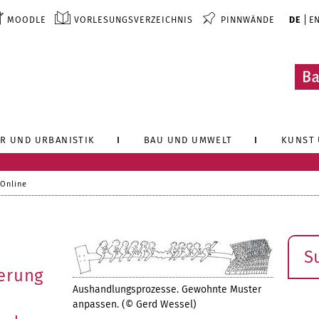
MOODLE
VORLESUNGSVERZEICHNIS
PINNWÄNDE
DE
E
R UND URBANISTIK
BAU UND UMWELT
KUNST 
 Online
Such
erung
Aushandlungsprozesse. Gewohnte Muster
anpassen. (© Gerd Wessel)