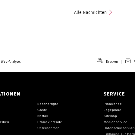
Alle Nachrichten
 Web-Analyse.
Drucken
P
ATIONEN
SERVICE
Beschäftigte
Pinnwände
Gäste
Lagepläne
Notfall
Sitemap
edien
Promovierende
Medienservice
Unternehmen
Datenschutzerklär
Erklärung zur Barri