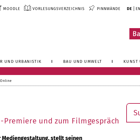
MOODLE
VORLESUNGSVERZEICHNIS
PINNWÄNDE
DE
E
R UND URBANISTIK
BAU UND UMWELT
KUNST 
 Online
Such
n-Premiere und zum Filmgespräch
 Mediengestaltung, stellt seinen