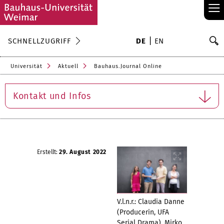
≡
S
SCHNELLZUGRIFF
DE
EN
Su
Universität
Aktuell
Bauhaus.Journal Online
Kontakt und Infos
Erstellt:
29. August 2022
V.l.n.r.: Claudia Danne
(Producerin, UFA
Serial Drama), Mirko