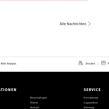
Alle Nachrichten
 Web-Analyse.
Drucken
P
ATIONEN
SERVICE
Beschäftigte
Pinnwände
Gäste
Lagepläne
Notfall
Sitemap