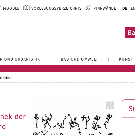
MOODLE
VORLESUNGSVERZEICHNIS
PINNWÄNDE
DE
E
R UND URBANISTIK
BAU UND UMWELT
KUNST 
 Online
Such
thek der
rd