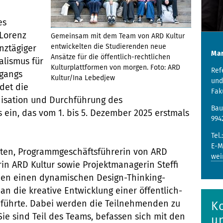
es
 Lorenz
Gemeinsam mit dem Team von ARD Kultur
entwickelten die Studierenden neue
nztägiger
Mar
Ansätze für die öffentlich-rechtlichen
lismus für
Kulturplattformen von morgen. Foto: ARD
Ref
ngangs
Kultur/Ina Lebedjew
und
det die
Fak
nisation und Durchführung des
Bau
s ein, das vom 1. bis 5. Dezember 2025 erstmals
994
Tel.
E-M
sten, Programmgeschäftsführerin von ARD
wei
in ARD Kultur sowie Projektmanagerin Steffi
nden einen dynamischen Design-Thinking-
t an die kreative Entwicklung einer öffentlich-
nführte. Dabei werden die Teilnehmenden zu
K
ie sind Teil des Teams, befassen sich mit den
u