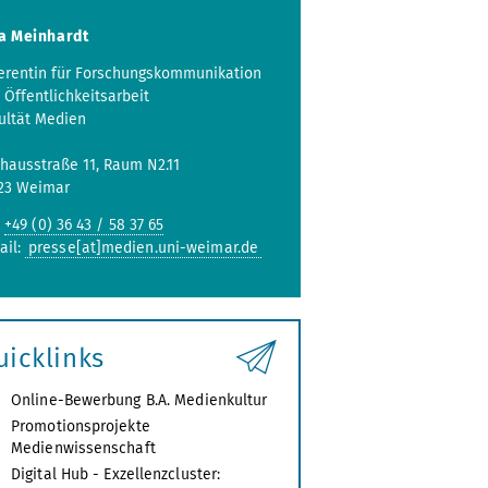
a Meinhardt
erentin für Forschungskommunikation
 Öffentlichkeitsarbeit
ultät Medien
hausstraße 11, Raum N2.11
23 Weimar
:
+49 (0) 36 43 / 58 37 65
ail:
presse[at]medien.uni-weimar.de
uicklinks
Online-Bewerbung B.A. Medienkultur
Promotionsprojekte
Medienwissenschaft
Digital Hub - Exzellenzcluster: