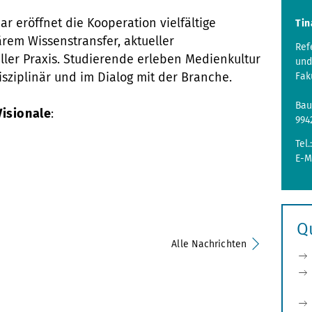
r eröffnet die Kooperation vielfältige
Tin
ärem Wissenstransfer, aktueller
Ref
ler Praxis. Studierende erleben Medienkultur
und
rdisziplinär und im Dialog mit der Branche.
Fak
Bau
Visionale
:
994
Tel.
E-M
Q
Alle Nachrichten