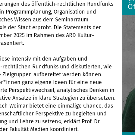
ungen des öffentlich-rechtlichen Rundfunks
Öf
 in Programmplanung, Organisation und
tisches Wissen aus dem Seminarraum
axis der Stadt erprobt. Die Statements der
mber 2025 im Rahmen des ARD Kultur-
räsentiert.
iese intensiv mit den Aufgaben und
-rechtlichen Rundfunks und diskutierten, wie
nge Zielgruppen aufbereitet werden können.
er*innen ganz eigene Ideen für eine neue
erte Perspektivwechsel, analytisches Denken in
tive Ansätze in klare Strategien zu übersetzen.
ach Weimar bietet eine einmalige Chance, das
senschaftlicher Perspektive zu begleiten und
ng und Lehre zu setzen«, erklärt Prof. Dr.
 der Fakultät Medien koordiniert.