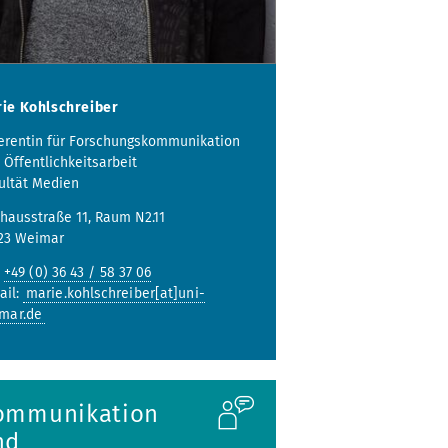
ie Kohlschreiber
erentin für Forschungskommunikation
 Öffentlichkeitsarbeit
ultät Medien
hausstraße 11, Raum N2.11
23 Weimar
:
+49 (0) 36 43 / 58 37 06
ail:
marie.kohlschreiber[at]uni-
mar.de
ommunikation
nd