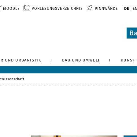
MOODLE
VORLESUNGSVERZEICHNIS
PINNWÄNDE
DE
E
R UND URBANISTIK
BAU UND UMWELT
KUNST 
nwissenschaft