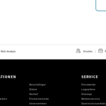
 Web-Analyse.
Drucken
P
ATIONEN
SERVICE
Beschäftigte
Pinnwände
Gäste
Lagepläne
Notfall
Sitemap
edien
Promovierende
Medienservice
Unternehmen
Datenschutzerklär