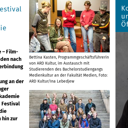
K
estival
u
Öf
ie
 – Film-
Bettina Kasten, Programmgeschäftsführerin
aden nach
von ARD Kultur, im Austausch mit
Verbindung
Studierenden des Bachelorstudiengangs
Medienkultur an der Fakultät Medien, Foto:
ung an der
ARD Kultur/Ina Lebedjew
nger
Akademie
 Festival
die
 hin zur