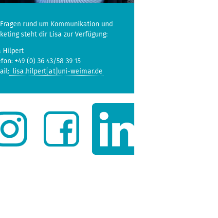
 Fragen rund um Kommunikation und
keting steht dir Lisa zur Verfügung:
a Hilpert
efon: +49 (0) 36 43/58 39 15
ail:
lisa.hilpert[at]uni-weimar.de