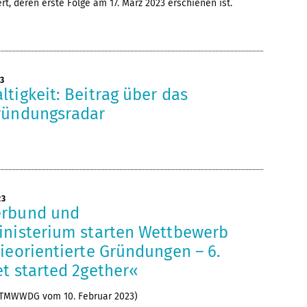
rt, deren erste Folge am 17. März 2023 erschienen ist.
23
tigkeit: Beitrag über das
ründungsradar
23
erbund und
inisterium starten Wettbewerb
ieorientierte Gründungen – 6.
t started 2gether«
 TMWWDG vom 10. Februar 2023)