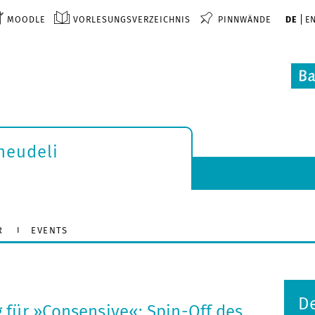
MOODLE
VORLESUNGSVERZEICHNIS
PINNWÄNDE
DE
E
neudeli
R
EVENTS
De
 für »Consensive«: Spin-Off des