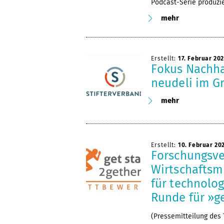
Podcast-Serie produzie
mehr
Erstellt:
17. Februar 20
Fokus Nachhal
neudeli im G
mehr
Erstellt:
10. Februar 20
Forschungsv
Wirtschaftsm
für technolog
Runde für »ge
(Pressemitteilung des