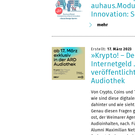
auhaus.Modul
Innovation: S
mehr
Erstellt:
17. März 2023
»Krypto! – D
Internetgeld
veröffentlich
Audiothek
Von Crypto, Coins und
wie sind diese digita
dahinter und wie sieh
Genau diesen Fragen g
ost, der Weimarer Agen
Audioinhalten, nach. 
Alumni Maximilian Nett