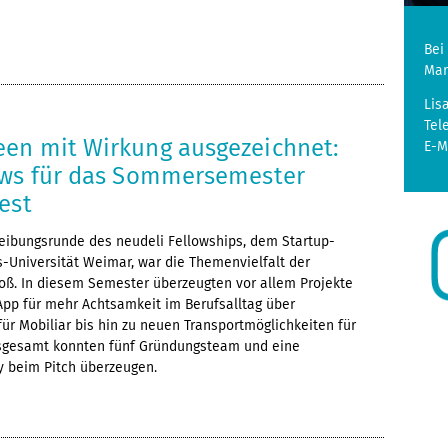
Bei
Mar
Lis
Tel
en mit Wirkung ausgezeichnet:
E-M
ows für das Sommersemester
est
reibungsrunde des neudeli Fellowships, dem Startup-
Universität Weimar, war die Themenvielfalt der
roß. In diesem Semester überzeugten vor allem Projekte
App für mehr Achtsamkeit im Berufsalltag über
für Mobiliar bis hin zu neuen Transportmöglichkeiten für
nsgesamt konnten fünf Gründungsteam und eine
ry beim Pitch überzeugen.