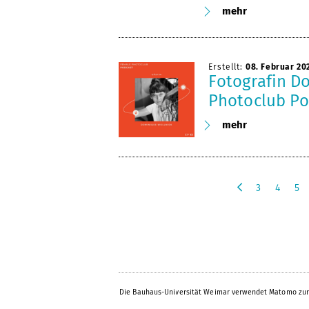
mehr
Erstellt:
08. Februar 20
Fotografin D
Photoclub Po
mehr
3
4
5
v
o
r
h
e
r
i
Die Bauhaus-Universität Weimar verwendet Matomo zur
g