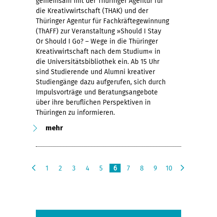
gemeinsam mit der Thüringer Agentur für
die Kreativwirtschaft (THAK) und der
Thüringer Agentur für Fachkräftegewinnung
(ThAFF) zur Veranstaltung »Should I Stay
Or Should I Go? – Wege in die Thüringer
Kreativwirtschaft nach dem Studium« in
die Universitätsbibliothek ein. Ab 15 Uhr
sind Studierende und Alumni kreativer
Studiengänge dazu aufgerufen, sich durch
Impulsvorträge und Beratungsangebote
über ihre beruflichen Perspektiven in
Thüringen zu informieren.
mehr
1
2
3
4
5
6
7
8
9
10
v
n
o
ä
r
c
h
h
e
s