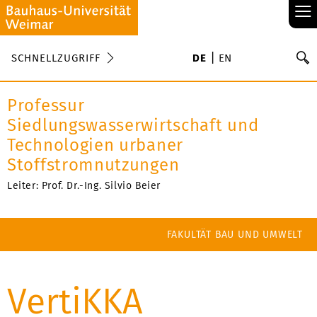
≡
S
SCHNELLZUGRIFF
DE
EN
Su
Professur
Siedlungswasserwirtschaft und
Technologien urbaner
Stoffstromnutzungen
Leiter: Prof. Dr.-Ing. Silvio Beier
FAKULTÄT BAU UND UMWELT
VertiKKA