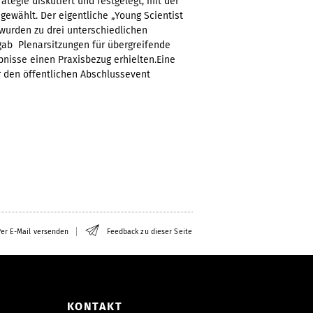
egie diskutiert und festgelegt, mit der
ewählt. Der eigentliche „Young Scientist
 wurden zu drei unterschiedlichen
gab Plenarsitzungen für übergreifende
nisse einen Praxisbezug erhielten.Eine
r den öffentlichen Abschlussevent
er E-Mail versenden
Feedback zu dieser Seite
KONTAKT