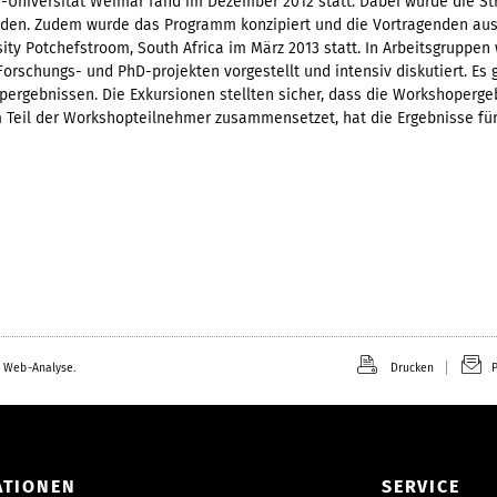
Universität Weimar fand im Dezember 2012 statt. Dabei wurde die Strat
den. Zudem wurde das Programm konzipiert und die Vortragenden ausg
ty Potchefstroom, South Africa im März 2013 statt. In Arbeitsgruppen
rschungs- und PhD-projekten vorgestellt und intensiv diskutiert. Es 
rgebnissen. Die Exkursionen stellten sicher, dass die Workshopergeb
em Teil der Workshopteilnehmer zusammensetzet, hat die Ergebnisse fü
 Web-Analyse.
Drucken
P
ATIONEN
SERVICE