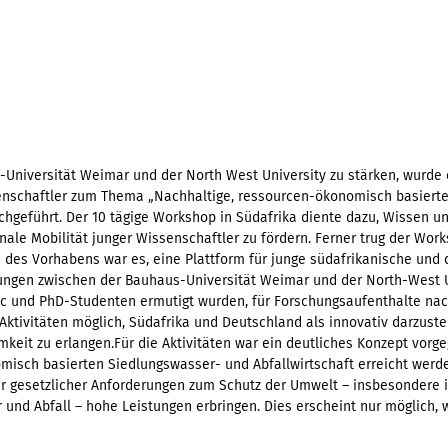
Universität Weimar und der North West University zu stärken, wurd
enschaftler zum Thema „Nachhaltige, ressourcen-ökonomisch basierte
chgeführt. Der 10 tägige Workshop in Südafrika diente dazu, Wissen
nale Mobilität junger Wissenschaftler zu fördern. Ferner trug der Wo
en des Vorhabens war es, eine Plattform für junge südafrikanische un
ungen zwischen der Bauhaus-Universität Weimar und der North-West Un
Sc und PhD-Studenten ermutigt wurden, für Forschungsaufenthalte n
ktivitäten möglich, Südafrika und Deutschland als innovativ darzust
keit zu erlangen.Für die Aktivitäten war ein deutliches Konzept vorge
omisch basierten Siedlungswasser- und Abfallwirtschaft erreicht wer
r gesetzlicher Anforderungen zum Schutz der Umwelt – insbesondere i
nd Abfall – hohe Leistungen erbringen. Dies erscheint nur möglich,