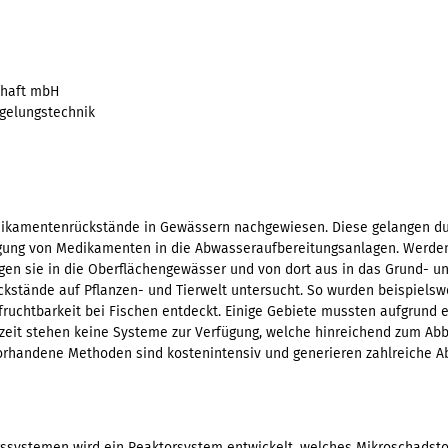
chaft mbH
egelungstechnik
edikamentenrückstände in Gewässern nachgewiesen. Diese gelangen d
ung von Medikamenten in die Abwasseraufbereitungsanlagen. Werden 
gen sie in die Oberflächengewässer und von dort aus in das Grund- un
kstände auf Pflanzen- und Tierwelt untersucht. So wurden beispielsw
htbarkeit bei Fischen entdeckt. Einige Gebiete mussten aufgrund er
eit stehen keine Systeme zur Verfügung, welche hinreichend zum Abba
rhandene Methoden sind kostenintensiv und generieren zahlreiche Ab
ngssystemen wird ein Reaktorsystem entwickelt, welches Mikroschadsto