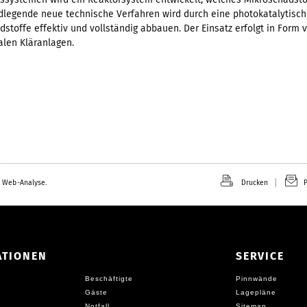
legende neue technische Verfahren wird durch eine photokatalytisch
stoffe effektiv und vollständig abbauen. Der Einsatz erfolgt in Form 
alen Kläranlagen.
 Web-Analyse.
Drucken
P
ATIONEN
SERVICE
Beschäftigte
Pinnwände
Gäste
Lagepläne
Notfall
Sitemap