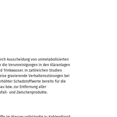
urch Ausscheidung von unmetabolisierten
die Verunreinigungen in den Kläranlagen
d Trinkwasser. In zahlreichen Studien
eise gravierende Verhaltensstörungen bei
höhter Schadstoffwerte bereits für die
u bzw. zur Entfernung aller
fall- und Zwischenprodukte.
ffe im Wasser vollständig zu Kohlendioxid