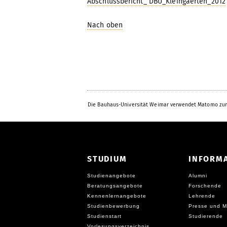
Abschlussbericht_ DBU_Kleingaerten_2012
Nach oben
Die Bauhaus-Universität Weimar verwendet Matomo zur
STUDIUM
INFORM
Studienangebote
Alumni
Beratungsangebote
Forschende
Kennenlernangebote
Lehrende
Studienbewerbung
Presse und M
Studienstart
Studierende
Vorlesungsverzeichnis