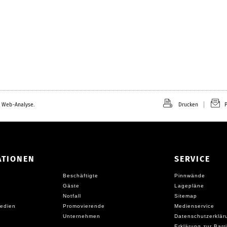
 Web-Analyse.
Drucken
P
ATIONEN
SERVICE
Beschäftigte
Pinnwände
Gäste
Lagepläne
Notfall
Sitemap
edien
Promovierende
Medienservice
Unternehmen
Datenschutzerklär
Erklärung zur Barri