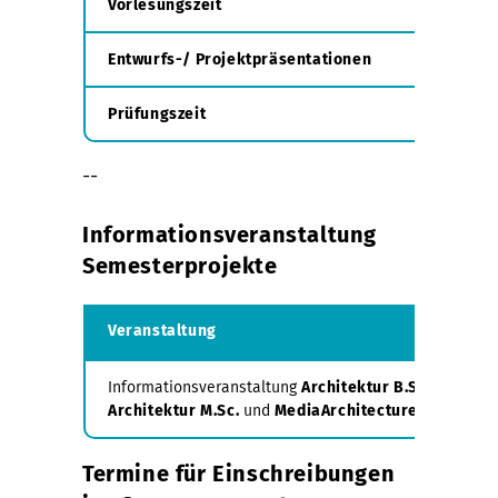
Vorlesungszeit
14.10.24-7.2.
Entwurfs-/ Projektpräsentationen
10.-14.02.20
Prüfungszeit
17.-28.02.20
--
Informationsveranstaltung
Semesterprojekte
Veranstaltung
Informationsveranstaltung
Architektur B.Sc. (1./3./
Architektur M.Sc.
und
MediaArchitecture
M.Sc.
(Pro
Termine für Einschreibungen