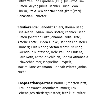
Entwerfen und Erproben (KEE): Jun.-Prof. Tim
Simon-Meyer, Julius Tischler, Luise Leon
Elbern, Praktiken der Nachhaltigkeit (PdN):
Sebastian Schröter
Studierende:
Benedikt Ahlers, Dorian Beer,
Lisa-Marie Byhan, Timo Dötzer, Yannick Eiser,
Simon Jonathan Fritz, Johanna Lydia Hirte,
Amelie Kotte, Frieda Lübke, Hannah Fee Meier-
Limberg, Luis Naber, Stefan Martin Neuner,
Gwendolin Nietzsche, Nele Pauline Pudenz,
Clara Roth, Antonia Schlaich, Sophia Athanasia
Schwechheimer, Jacqueline Seypelt,
Maximiliane Wagmann, Hannah Winter, Janina
Zucht
Kooperationspartner:
bauHOF; morgen.jetzt;
Hirn und Wanst; aboutlastsummer; LeNi -
Lebendiges Niedergrunstedt; fritz kulturgüter